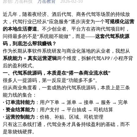
原创: 万岳科技
万岳教育
2026-02-10
近几年，随着夜经济、酒后代驾、商务代驾等场景的持续放
大，代驾行业已经从“应急服务”逐步演变为一个
可规模化运营
的本地生活赛道
。不少创业者、平台方在咨询代驾项目时，
问得最多的不是“系统能不能做”，而是——
这套代驾系统源
码，到底怎么帮我赚钱？
作为长期从事软件系统研发与商业化落地的从业者，我想从
系统能力 + 真实运营逻辑
两个维度，拆解代驾APP / 小程序背
后的盈利模式。
一、代驾系统源码，本质是在“搭一条商业流水线”
很多人一提源码，第一反应是“功能多不多”。
但从商业角度看，一套成熟的代驾系统源码，本质上是三条
能力线的集合：
· 订单流转能力
：用户下单 → 派单 → 接单 → 服务 → 完单
· 资金结算能力
：用户支付 → 平台抽成 → 司机结算
· 运营控制能力
：价格、补贴、区域、司机管理
只有这三条线打通，代驾业务才具备持续盈利的基础，而不
是靠烧钱硬撑。