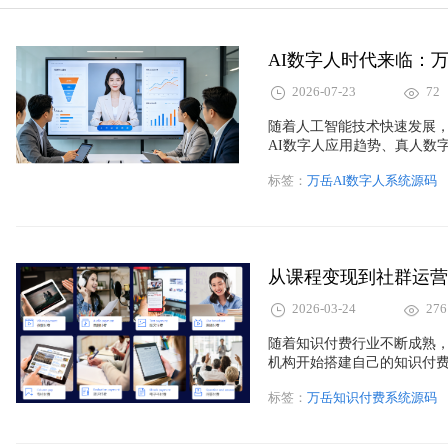
2026-07-23
72
随着人工智能技术快速发展，
AI数字人应用趋势、真人数
行解析，介绍万岳真人数字
标签：
万岳AI数字人系统源码
业务创新。未来，AI数字人
具。
从课程变现到社群运营
2026-03-24
276
随着知识付费行业不断成熟
机构开始搭建自己的知识付
和社群运营。本文从课程销
标签：
万岳知识付费系统源码
的盈利模式，并结合万岳知
长期稳定的知识变现体系。