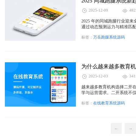
​2025 同城跑腿系
2025-12-09
482
2025 年的同城跑腿行业迎
通过动态预测运力与精准匹
况，为骑手降低时间和成本
标签：
万岳跑腿系统源码
手审核、轨迹监测等功能。
队采用。整体来看，跑腿系
壁垒。
2025-12-03
341
越来越多教育机构选择二开在线
学与运营需求。二开系统不
让机构真正拥有系统主权，
标签：
在线教育系统源码
CRM、营销工具、直播 S
来看，源码系统更像一项可
与更灵活的业务拓展空间。
←
→