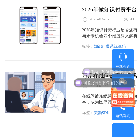
2026年做知识付费
2026-02-26
415
2026年知识付费行业是否
与未来机会四个维度深入解
何实现盈利、私有化部署的优
标签：
知识付费系统源码
了解知识付费平台源码商业
在线咨询
现在有优惠活动么？
万岳在线问诊系统源码
可以介绍下你们的产品么？
2026-01-31
347
微信咨询
在线问诊系统通过互联网平
本，成为医疗行业的重要变
市场前景以及如何选择合适
标签：
美颜SDK
也为软件开发企业带来了巨
电话咨询
将迎来更多的创新与发展机