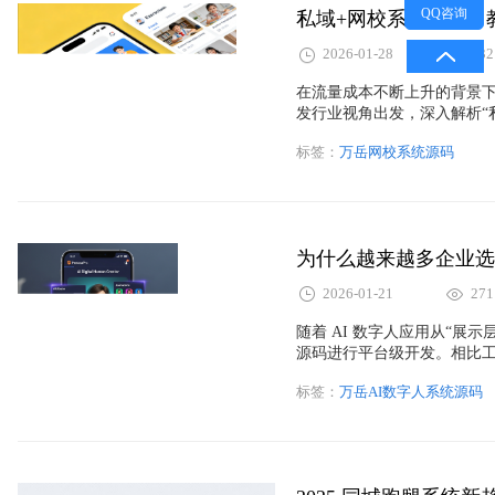
QQ咨询
​私域+网校系统源码
2026-01-28
332
在流量成本不断上升的背景
发行业视角出发，深入解析“
训平台开发中的实际价值与
标签：
万岳网校系统源码
助教育机构构建可持续增长
​为什么越来越多企业选
2026-01-21
271
随着 AI 数字人应用从“展示
源码进行平台级开发。相比
方面具备明显优势。本文从真
标签：
万岳AI数字人系统源码
的逻辑与趋势。