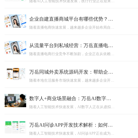
随着AI人工智能技术快速发展，医疗行业正在迎来数字化升级浪潮。互联网医院系统开发通过线上医疗服务、智能医生、大数据管理等技术能力，帮助医院优化服务流程，提高医疗效率。本文围绕AI+医疗时代背景，深入分析互联网医院系统源码建设价值，以及万岳互联网医院系统如何助力医疗机构实现智慧医疗转型。
企业自建直播商城平台有哪些优势？万岳私域直播电商系统源码开发方案解析
随着直播电商快速发展，越来越多企业开始布局自建直播商城平台。相比第三方直播平台，私域直播电商系统源码能够帮助企业沉淀用户资源，实现品牌自主运营。本文围绕企业自建直播平台的优势展开分析，并详细介绍万岳私域直播电商系统源码开发方案，涵盖直播功能、商城交易、用户运营、源码交付、私有化部署等核心内容，为企业数字化转型提供参考。
从流量平台到私域经营：万岳直播电商系统源码正在成为企业新选择
随着直播电商行业竞争不断加剧，企业正在从依赖第三方流量平台转向自主经营用户资产。万岳直播电商系统源码围绕企业数字化需求打造，融合直播、商城、订单、会员、营销等核心功能，帮助企业快速搭建专属直播电商平台，实现从流量获取到私域运营的转变，推动企业构建长期稳定的商业增长模式。
万岳同城外卖系统源码开发：帮助企业快速搭建专属外卖运营平台
随着本地生活服务市场快速发展，越来越多企业开始布局自主外卖平台。同城外卖系统源码开发能够帮助企业快速搭建集用户端、商家端、配送端、管理后台于一体的外卖运营系统，实现订单管理、用户运营、商家管理以及数据分析等功能。本文详细介绍同城外卖系统开发价值、核心功能以及源码模式优势，帮助企业了解如何通过外卖APP开发和外卖小程序搭建，实现数字化运营升级。
数字人+商业场景融合：万岳AI数字人系统源码如何帮助企业提升运营效率？
随着人工智能技术快速发展，AI数字人正在从虚拟展示工具转变为企业数字化运营的重要力量。本文围绕AI数字人系统源码展开分析，介绍数字人在直播营销、智能客服、企业培训、品牌宣传等商业场景中的应用价值，并探讨万岳AI数字人系统源码如何帮助企业降低运营成本、提升运营效率，实现智能化升级。
万岳AI问诊APP开发技术解析：如何打造智能医疗服务平台？
随着人工智能技术快速发展，AI问诊APP正在成为智慧医疗领域的重要应用方向。本文围绕AI问诊APP开发技术展开分析，详细介绍智能医生、医疗知识库、健康档案管理、数据安全以及后台管理系统等核心模块，帮助企业了解如何打造专业的智能医疗服务平台。万岳AI问诊APP开发方案，助力医疗机构和企业实现医疗服务数字化升级。