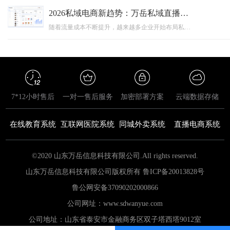
2026私域电商新趋势：万岳私域直播系统源码如何助力企业搭建自主销售平台？
随着流量成本不断提升，越来越多企业开始布局私域电商，通过搭建自主私域直播平台实现用户沉淀和销售增长。本文围绕2026年私域电商发展趋势，分析私域直播系统源码的应用价值，并介绍万岳私域直播系统源码如何通过源码交付、私有化部署、功能定制等能力，帮助企业打造专属直播卖货平台，实现数字化营销升级。
7*12小时售后
一对一售后服务
加密部署方案
云端数据存储
在线教育系统
互联网医院系统
同城外卖系统
直播电商系统
©2020 山东万岳信息科技有限公司.All rights reserved.
山东万岳信息科技有限公司版权所有 鲁ICP备20013828号
鲁公网安备
37090202000866
公司网址：www.sdwanyue.com
公司地址：山东省泰安市金融商务区双子塔西塔9012室