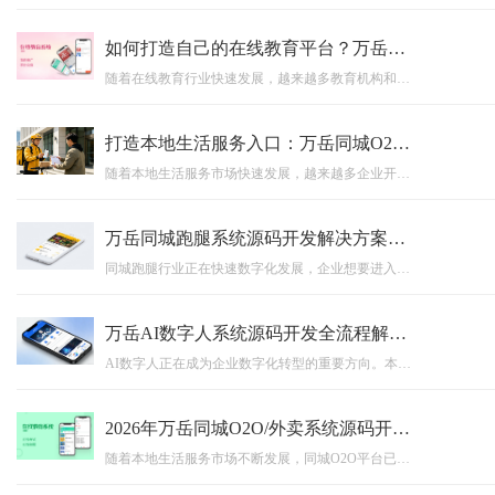
如何打造自己的在线教育平台？万岳教育培训系统源码商业模式解析
随着在线教育行业快速发展，越来越多教育机构和企业开始搭建属于自己的在线教育平台。本文深入解析在线教育系统源码的商业模式、核心功能以及平台搭建优势，介绍万岳教育培训系统源码如何帮助企业实现课程管理、直播教学、用户运营、数据分析和商业变现，打造自主可控的数字化教育平台。
打造本地生活服务入口：万岳同城O2O系统开发助力企业布局同城市场
随着本地生活服务市场快速发展，越来越多企业开始布局同城O2O业务。万岳同城O2O系统开发方案，通过多端协同、场景化运营、源码交付以及支持二次开发等能力，帮助企业快速搭建属于自己的同城服务平台，实现线上获客、线下服务和数字化运营融合，打造长期可持续发展的本地生活商业入口。
万岳同城跑腿系统源码开发解决方案：支持APP、小程序、多端运营的平台搭建模式
同城跑腿行业正在快速数字化发展，企业想要进入本地生活服务市场，需要一套稳定、高效、可扩展的平台系统。万岳同城跑腿系统源码开发解决方案，支持APP、小程序、多端协同运营，涵盖用户端、骑手端、管理后台等核心模块，同时支持源码交付、私有化部署以及二次开发，帮助企业快速搭建属于自己的同城跑腿服务平台，实现业务数字化升级。
万岳AI数字人系统源码开发全流程解析：打造企业24小时智能员工的新方案
AI数字人正在成为企业数字化转型的重要方向。本文详细介绍AI数字人系统源码开发全流程，包括数字人形象生成、AI大模型接入、语音交互、动作驱动、后台管理等核心技术架构，并分析AI数字人在直播电商、在线教育、企业客服等行业中的实际应用场景，帮助企业了解如何通过AI数字人源码打造属于自己的24小时智能员工，实现业务效率提升与智能化升级。
2026年万岳同城O2O/外卖系统源码开发趋势：如何打造本地生活服务平台？
随着本地生活服务市场不断发展，同城O2O平台已经成为连接消费者、商家与配送服务的重要工具。本文围绕2026年同城O2O/外卖系统源码开发趋势展开分析，介绍多端融合、AI智能化、私域运营、源码交付以及二次开发等核心方向，帮助企业了解如何快速搭建属于自己的本地生活服务平台，实现数字化运营升级。