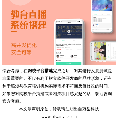
综合考虑，在
网校平台搭建
完成之后，对其进行反复测试是
非常重要的。不仅有利于树立软件开发商的品牌形象，还有
利于缩短与教育培训机构实际需求不符而反复修改的时间。
如果您对网校平台搭建或者相关项目感兴趣的话，欢迎咨询
官方客服。
本文章声明原创，转载请注明出自万岳科技
www.sdwanyue.com