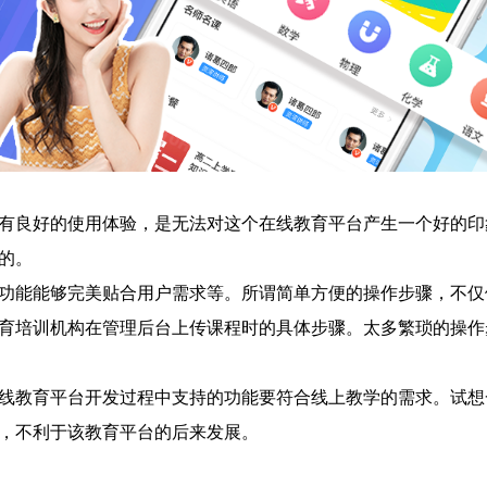
有良好的使用体验，是无法对这个在线教育平台产生一个好的印
证的。
功能能够完美贴合用户需求等。所谓简单方便的操作步骤，不仅
育培训机构在管理后台上传课程时的具体步骤。太多繁琐的操作
线教育平台开发过程中支持的功能要符合线上教学的需求。试想
果，不利于该教育平台的后来发展。