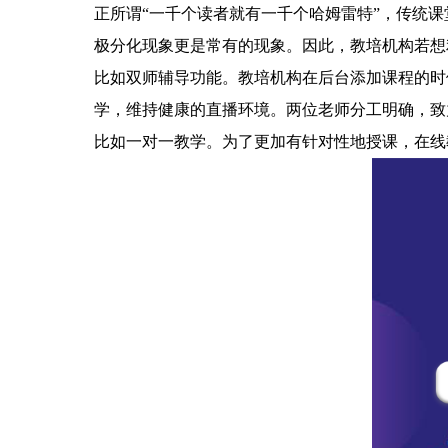
正所谓“一千个读者就有一千个哈姆雷特”，传统
极分化现象更是常有的现象。因此，教培机构若想
比如双师辅导功能。教培机构在后台添加课程的时
学，维持健康的直播环境。两位老师分工明确，
比如一对一教学。为了更加有针对性地授课，在