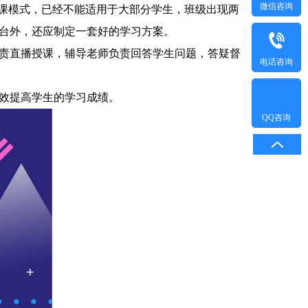
微信咨询
授课模式，已经不能适用于大部分学生，班级出现两
平台外，还应制定一套好的学习方案。
责直播授课，辅导老师负责回答学生问题，答疑督
电话咨询
有效提高学生的学习成绩。
QQ咨询