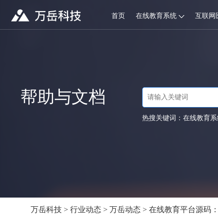
首页
在线教育系统
互联网
帮助与文档
热搜关键词：
在线教育系
万岳科技
>
行业动态
>
万岳动态
> 在线教育平台源码