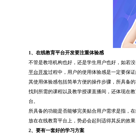
1、在线教育平台开发要注重体验感
不管是教培机构也好，还是学生用户也好，如若没
平台开发
过程中，用户的使用体验感是一定要保
其使用体验感包括简单方便的操作步骤，所具备的
找到所需的课程以及教学授课直播间，还体现在教
台。
所具备的功能是否能够完美贴合用户需求是指，在
放在在线教育平台上，势必会起到适得其反的效
2、要有一套好的学习方案