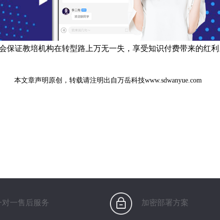
会保证教培机构在转型路上万无一失，享受知识付费带来的红利
本文章声明原创，转载请注明出自万岳科技www.sdwanyue.com
一对一售后服务
加密部署方案