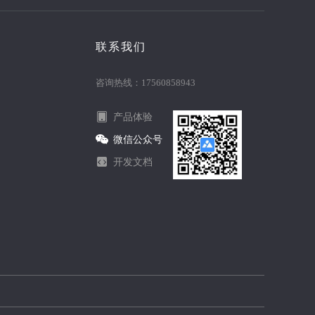
联系我们
咨询热线：17560858943
产品体验
微信公众号
开发文档