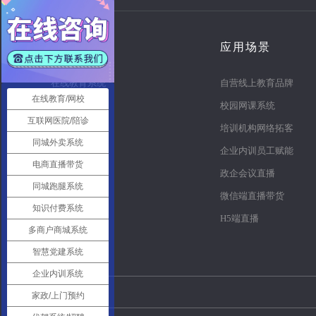
产品
应用场景
在线教育系统
自营线上教育品牌
在线教育/网校
知识付费系统
校园网课系统
互联网医院/陪诊
电商直播系统
培训机构网络拓客
同城外卖系统
多商户商城
企业内训员工赋能
电商直播带货
同城o2o
政企会议直播
同城跑腿系统
同城跑腿
微信端直播带货
知识付费系统
智慧党建系统
H5端直播
多商户商城系统
医疗陪诊系统
智慧党建系统
企业内训系统
友情链接：
家政/上门预约