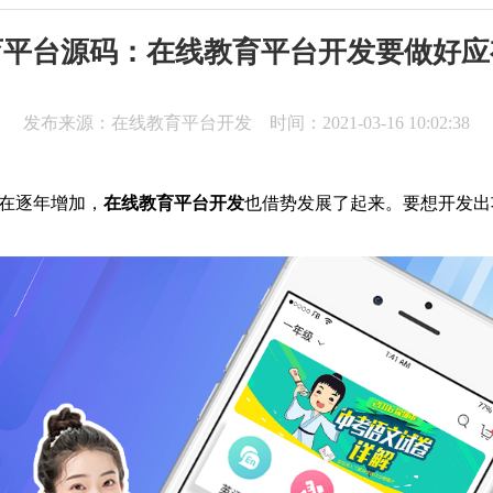
育平台源码：在线教育平台开发要做好应
发布来源：在线教育平台开发 时间：2021-03-16 10:02:38
在逐年增加，
在线教育平台开发
也借势发展了起来。要想开发出