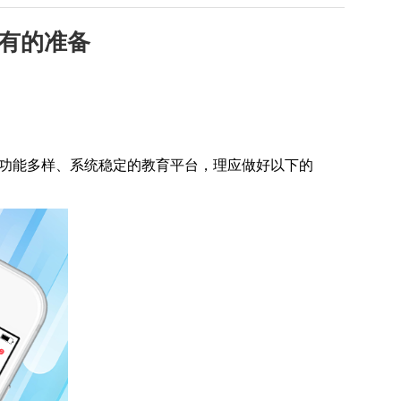
有的准备
功能多样、系统稳定的教育平台，理应做好以下的