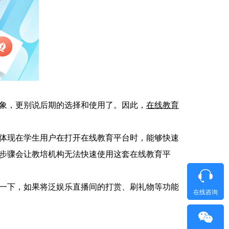
象，更别说后期的选择和使用了。因此，
在线教育
体现在学生用户在打开在线教育平台时，能够快速
步骤会让教培机构无法快速使用这套在线教育平
一下，如果将泛娱乐直播间的打赏、刷礼物等功能
在线咨询