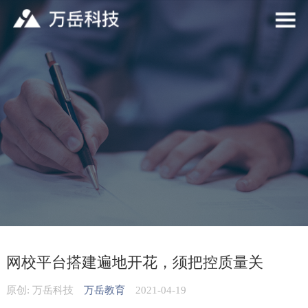
网校平台搭建遍地开花，须把控质量关
原创: 万岳科技
万岳教育
2021-04-19