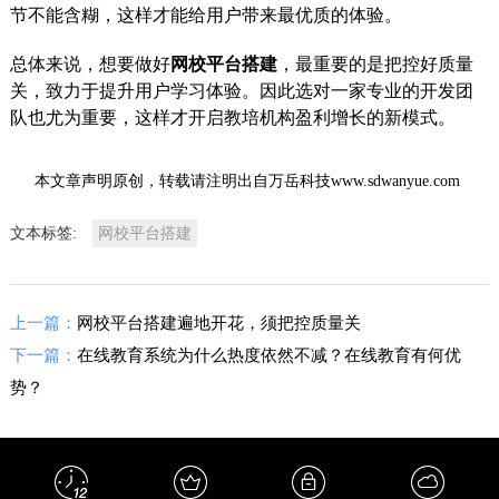
节不能含糊，这样才能给用户带来最优质的体验。
总体来说，想要做好
网校平台搭建
，最重要的是把控好质量
关，致力于提升用户学习体验。因此选对一家专业的开发团
队也尤为重要，这样才开启教培机构盈利增长的新模式。
本文章声明原创，转载请注明出自万岳科技www.sdwanyue.com
文本标签:
网校平台搭建
上一篇：
网校平台搭建遍地开花，须把控质量关
下一篇：
在线教育系统为什么热度依然不减？在线教育有何优
势？