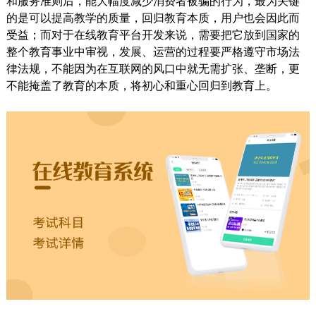
和服务准则后，能大幅度减少消费者被骗的行为，最为关键
的是可以提高教学的质量，回归教育本质，用户也会因此而
受益；而对于在线教育平台开发来说，需要把它放到国家的
整个教育事业中审视，发展、运营的过程要严格遵守市场法
律法规，不能因为在互联网的风口中就无需扩张、垄断，更
不能掩盖了教育的本质，将初心和重心回归到教育上。