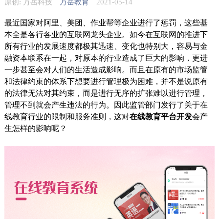
原创: 万岳科技
万岳教育
2021-05-14
最近国家对阿里、美团、作业帮等企业进行了惩罚，这些基
本全是各行各业的互联网龙头企业。如今在互联网的推进下
所有行业的发展速度都极其迅速、变化也特别大，容易与金
融资本联系在一起，对原本的行业造成了巨大的影响，更进
一步甚至会对人们的生活造成影响。而且在原有的市场监管
和法律约束的体系下想要进行管理极为困难，并不是说原有
的法律无法对其约束，而是进行无序的扩张难以进行管理，
管理不到就会产生违法的行为。因此监管部门发行了关于在
线教育行业的限制和服务准则，这对
在线教育平台开发
会产
生怎样的影响呢？