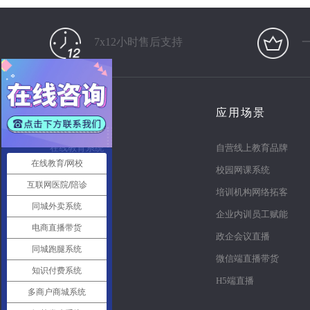
7x12小时售后支持
产品
应用场景
在线教育系统
自营线上教育品牌
在线教育/网校
知识付费系统
校园网课系统
互联网医院/陪诊
电商直播系统
培训机构网络拓客
同城外卖系统
多商户商城
企业内训员工赋能
电商直播带货
同城o2o
政企会议直播
同城跑腿系统
同城跑腿
微信端直播带货
知识付费系统
智慧党建系统
H5端直播
多商户商城系统
医疗陪诊系统