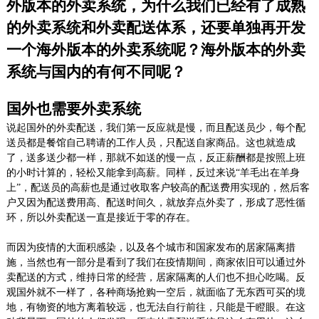
外版本的外卖系统，为什么我们已经有了成熟
的外卖系统和外卖配送体系，还要单独再开发
一个海外版本的外卖系统呢？海外版本的外卖
系统与国内的有何不同呢？
国外也需要外卖系统
说起国外的外卖配送，我们第一反应就是慢，而且配送员少，每个配
送员都是餐馆自己聘请的工作人员，只配送自家商品。这也就造成
了，送多送少都一样，那就不如送的慢一点，反正薪酬都是按照上班
的小时计算的，轻松又能拿到高薪。同样，反过来说“羊毛出在羊身
上”，配送员的高薪也是通过收取客户较高的配送费用实现的，然后客
户又因为配送费用高、配送时间久，就放弃点外卖了，形成了恶性循
环，所以外卖配送一直是接近于零的存在。
而因为疫情的大面积感染，以及各个城市和国家发布的居家隔离措
施，当然也有一部分是看到了我们在疫情期间，商家依旧可以通过外
卖配送的方式，维持日常的经营，居家隔离的人们也不担心吃喝。反
观国外就不一样了，各种商场抢购一空后，就面临了无东西可买的境
地，有物资的地方离着较远，也无法自行前往，只能是干瞪眼。在这