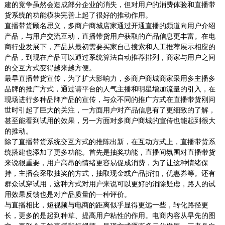
建的竞争虽然会造成部分企业的消失，但对用户的消费体验和直播带
货系统的功能模块完善上起了很好的推动作用。
直播带货顾名思义，多商户商城店家通过开通直播的频道向用户介绍
产品，与用户交流互动，直播带货用户获取的产品信息更丰富。在电
商行业发展下，产品从最初需要买家自己搜索和人工推荐展示相应的
产品，到现在产品可以通过系统算法自动推荐排列，商家与用户之间
的交互方式变得越来越方便。
最早直播带货宣传，为了扩大影响力，多商户商城商家采用多主播多
品牌的推广方式，通过请平台的人气主播和明星增加流量的引入，在
现场进行多种品牌产品的宣传，与众不同的推广方式在直播带货刚问
世时引起了巨大的关注，一方面用户对产品信息有了更细致的了解，
甚至能看到试用的效果，另一方面对多商户商城的宣传也能起到很大
的推动。
除了直播带货系统交互方式的推陈出新，在互动方式上，直播带货系
统搭建也添加了更多功能。首先是抽奖功能，直播间氛围对直播带货
来说很重要，用户高昂的情绪更容易促成消费，为了让这种情绪保
持，主播会采取抽奖的方式，抽取现金或产品折扣，优惠券等。还有
群众试穿试用，这种方式对用户来说可以更好的消除疑虑，路人的试
用效果反馈也是对产品质量的一种评价。
与直播相比，短视频与电商的距离似乎显得更远一些，转化路径更
长，更多的是起到种草、提高用户粘性的作用。电商内容从早先的图