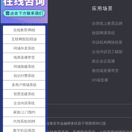
产品
应用场景
在线教育系统
自营线上教育品牌
在线教育/网校
知识付费系统
校园网课系统
互联网医院/陪诊
电商直播系统
培训机构网络拓客
同城外卖系统
多商户商城
企业内训员工赋能
电商直播带货
同城o2o
政企会议直播
同城跑腿系统
同城跑腿
微信端直播带货
知识付费系统
智慧党建系统
H5端直播
多商户商城系统
医疗陪诊系统
智慧党建系统
企业内训系统
友情链接：
家政/上门预约
代驾系统/招聘
公司地址：山东省泰安市金融商务区双子塔西塔9012室
数字药店/医院