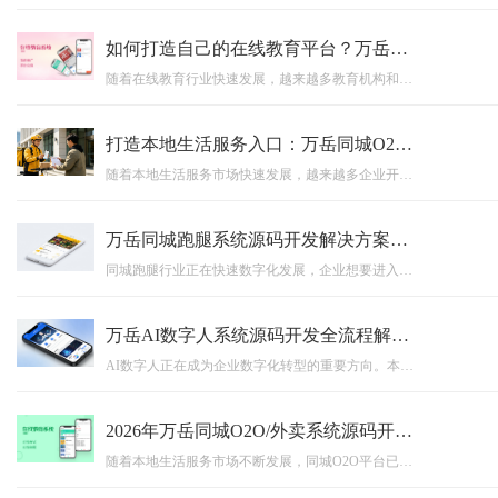
如何打造自己的在线教育平台？万岳教育培训系统源码商业模式解析
随着在线教育行业快速发展，越来越多教育机构和企业开始搭建属于自己的在线教育平台。本文深入解析在线教育系统源码的商业模式、核心功能以及平台搭建优势，介绍万岳教育培训系统源码如何帮助企业实现课程管理、直播教学、用户运营、数据分析和商业变现，打造自主可控的数字化教育平台。
打造本地生活服务入口：万岳同城O2O系统开发助力企业布局同城市场
随着本地生活服务市场快速发展，越来越多企业开始布局同城O2O业务。万岳同城O2O系统开发方案，通过多端协同、场景化运营、源码交付以及支持二次开发等能力，帮助企业快速搭建属于自己的同城服务平台，实现线上获客、线下服务和数字化运营融合，打造长期可持续发展的本地生活商业入口。
万岳同城跑腿系统源码开发解决方案：支持APP、小程序、多端运营的平台搭建模式
同城跑腿行业正在快速数字化发展，企业想要进入本地生活服务市场，需要一套稳定、高效、可扩展的平台系统。万岳同城跑腿系统源码开发解决方案，支持APP、小程序、多端协同运营，涵盖用户端、骑手端、管理后台等核心模块，同时支持源码交付、私有化部署以及二次开发，帮助企业快速搭建属于自己的同城跑腿服务平台，实现业务数字化升级。
万岳AI数字人系统源码开发全流程解析：打造企业24小时智能员工的新方案
AI数字人正在成为企业数字化转型的重要方向。本文详细介绍AI数字人系统源码开发全流程，包括数字人形象生成、AI大模型接入、语音交互、动作驱动、后台管理等核心技术架构，并分析AI数字人在直播电商、在线教育、企业客服等行业中的实际应用场景，帮助企业了解如何通过AI数字人源码打造属于自己的24小时智能员工，实现业务效率提升与智能化升级。
2026年万岳同城O2O/外卖系统源码开发趋势：如何打造本地生活服务平台？
随着本地生活服务市场不断发展，同城O2O平台已经成为连接消费者、商家与配送服务的重要工具。本文围绕2026年同城O2O/外卖系统源码开发趋势展开分析，介绍多端融合、AI智能化、私域运营、源码交付以及二次开发等核心方向，帮助企业了解如何快速搭建属于自己的本地生活服务平台，实现数字化运营升级。