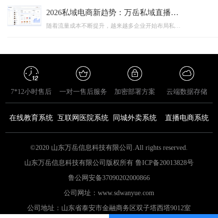
2026私域电商新趋势：万岳私域直播系统源码如何助力企业搭建自主销售平台？
随着流量成本不断提升，越来越多企业开始布局私域电商，通过搭建自主私域直播平台实现用户沉淀和销售增长。本文围绕2026年私域电商发展趋势，分析私域直播系统源码的应用价值，并介绍万岳私域直播系统源码如何通过源码交付、私有化部署、功能定制等能力，帮助企业打造专属直播卖货平台，实现数字化营销升级。
7*12小时售后
一对一售后服务
加密部署方案
云端数据存储
在线教育系统
互联网医院系统
同城外卖系统
直播电商系统
©2020 山东万岳信息科技有限公司.All rights reserved.
山东万岳信息科技有限公司版权所有 鲁ICP备20013828号
鲁公网安备
37090202000866
公司网址：www.sdwanyue.com
公司地址：山东省泰安市金融商务区双子塔西塔9012室