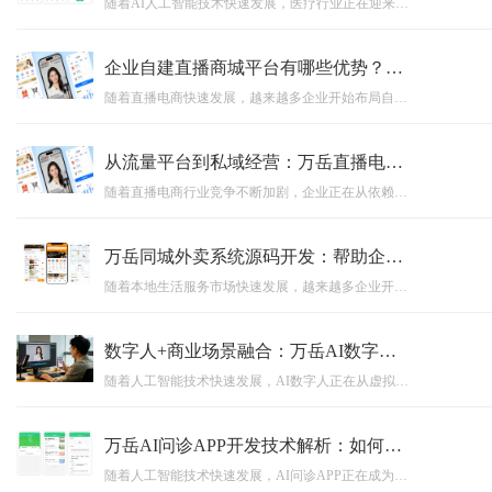
随着AI人工智能技术快速发展，医疗行业正在迎来数字化升级浪潮。互联网医院系统开发通过线上医疗服务、智能医生、大数据管理等技术能力，帮助医院优化服务流程，提高医疗效率。本文围绕AI+医疗时代背景，深入分析互联网医院系统源码建设价值，以及万岳互联网医院系统如何助力医疗机构实现智慧医疗转型。
企业自建直播商城平台有哪些优势？万岳私域直播电商系统源码开发方案解析
随着直播电商快速发展，越来越多企业开始布局自建直播商城平台。相比第三方直播平台，私域直播电商系统源码能够帮助企业沉淀用户资源，实现品牌自主运营。本文围绕企业自建直播平台的优势展开分析，并详细介绍万岳私域直播电商系统源码开发方案，涵盖直播功能、商城交易、用户运营、源码交付、私有化部署等核心内容，为企业数字化转型提供参考。
从流量平台到私域经营：万岳直播电商系统源码正在成为企业新选择
随着直播电商行业竞争不断加剧，企业正在从依赖第三方流量平台转向自主经营用户资产。万岳直播电商系统源码围绕企业数字化需求打造，融合直播、商城、订单、会员、营销等核心功能，帮助企业快速搭建专属直播电商平台，实现从流量获取到私域运营的转变，推动企业构建长期稳定的商业增长模式。
万岳同城外卖系统源码开发：帮助企业快速搭建专属外卖运营平台
随着本地生活服务市场快速发展，越来越多企业开始布局自主外卖平台。同城外卖系统源码开发能够帮助企业快速搭建集用户端、商家端、配送端、管理后台于一体的外卖运营系统，实现订单管理、用户运营、商家管理以及数据分析等功能。本文详细介绍同城外卖系统开发价值、核心功能以及源码模式优势，帮助企业了解如何通过外卖APP开发和外卖小程序搭建，实现数字化运营升级。
数字人+商业场景融合：万岳AI数字人系统源码如何帮助企业提升运营效率？
随着人工智能技术快速发展，AI数字人正在从虚拟展示工具转变为企业数字化运营的重要力量。本文围绕AI数字人系统源码展开分析，介绍数字人在直播营销、智能客服、企业培训、品牌宣传等商业场景中的应用价值，并探讨万岳AI数字人系统源码如何帮助企业降低运营成本、提升运营效率，实现智能化升级。
万岳AI问诊APP开发技术解析：如何打造智能医疗服务平台？
随着人工智能技术快速发展，AI问诊APP正在成为智慧医疗领域的重要应用方向。本文围绕AI问诊APP开发技术展开分析，详细介绍智能医生、医疗知识库、健康档案管理、数据安全以及后台管理系统等核心模块，帮助企业了解如何打造专业的智能医疗服务平台。万岳AI问诊APP开发方案，助力医疗机构和企业实现医疗服务数字化升级。