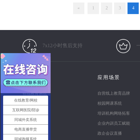
«
1
2
3
4
7x12小时售后支持
产品
应用场景
在线教育系统
自营线上教育品牌
在线教育/网校
知识付费系统
校园网课系统
互联网医院/陪诊
电商直播系统
培训机构网络拓客
同城外卖系统
多商户商城
企业内训员工赋能
电商直播带货
同城o2o
政企会议直播
同城跑腿系统