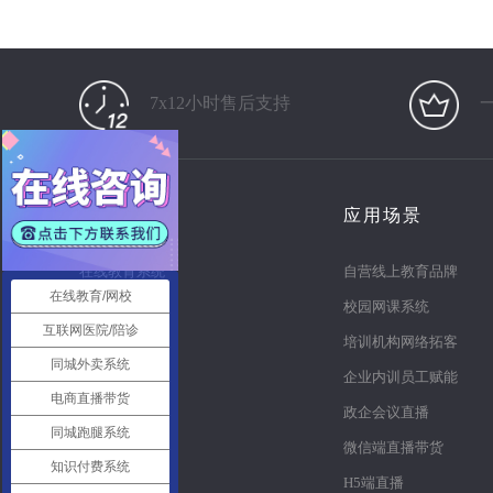
7x12小时售后支持
产品
应用场景
在线教育系统
自营线上教育品牌
在线教育/网校
知识付费系统
校园网课系统
互联网医院/陪诊
电商直播系统
培训机构网络拓客
同城外卖系统
多商户商城
企业内训员工赋能
电商直播带货
同城o2o
政企会议直播
同城跑腿系统
同城跑腿
微信端直播带货
知识付费系统
智慧党建系统
H5端直播