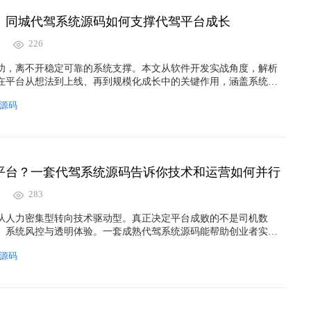
：同城代驾系统源码如何支撑代驾平台成长
226
功，离不开稳定可靠的系统支撑。本文从软件开发实战角度，解析
在平台从想法到上线、再到规模化成长中的关键作用，涵盖系统架
业趋势与源码选型思路，帮助创业者和平台方理解源码背后的长期
源码
平台？一套代驾系统源码告诉你技术和运营如何并行
283
从人力密集型转向技术驱动型。真正决定平台成败的不是司机数
、系统风控与透明体验。一套成熟代驾系统源码能帮助创业者实现
线提升。
源码