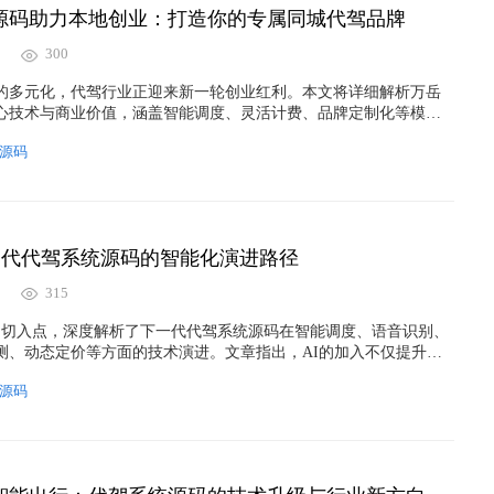
统源码助力本地创业：打造你的专属同城代驾品牌
300
的多元化，代驾行业正迎来新一轮创业红利。本文将详细解析万岳
心技术与商业价值，涵盖智能调度、灵活计费、品牌定制化等模
速搭建自己的同城代驾平台，实现从技术搭建到品牌塑造的全流程
源码
下一代代驾系统源码的智能化演进路径
315
驾”为切入点，深度解析了下一代代驾系统源码在智能调度、语音识别、
测、动态定价等方面的技术演进。文章指出，AI的加入不仅提升了
率和用户体验，更重塑了整个行业的商业生态。未来，AI代驾系统
源码
是智慧出行的重要入口，成为推动代驾行业智能化升级的关键引