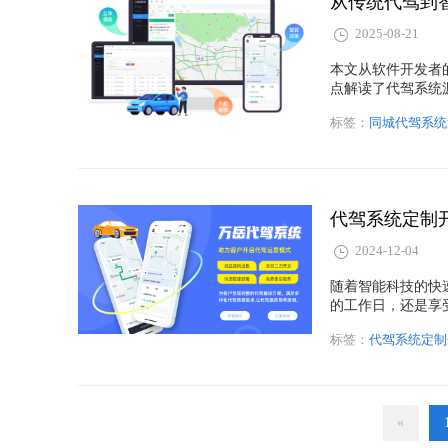
从传统代驾到
2025-08-21
本文从软件开发者
点解读了代驾系统
点。同时，文章结
标签：
同城代驾系统
智能交通、车联网
业而言，源码层面
出的关键。
代驾系统定制
2024-12-04
随着智能科技的快
的工作日，还是享
着需求的不断增加
标签：
代驾系统定制
来提升服务质量、
«