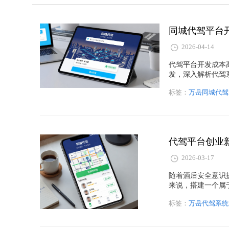
同城代驾平台
2026-04-14
代驾平台开发成本
发，深入解析代驾
成本，实现快速上
标签：
万岳同城代驾
助读者低成本搭建
代驾平台创业
2026-03-17
随着酒后安全意识
来说，搭建一个属
码，可以快速搭建
标签：
万岳代驾系统
和灵活计费等核心
和创业模式等角度
到市场运营和用户