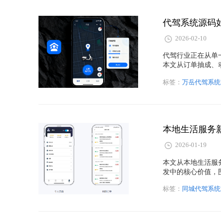
代驾系统源码
2026-02-10
代驾行业正在从单
本文从订单抽成、动
小程序的主流盈利
标签：
万岳代驾系统
影响，适合正在布
2026-01-19
本文从本地生活服
发中的核心价值，
代驾平台的开发与
标签：
同城代驾系统
晰可落地的技术与