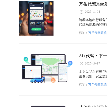
​万岳代驾系
2025-11-04
随着本地出行服务
代驾系统源码的核
块，帮助创业者快
标签：
万岳代驾系统
落地方案。
AI+代驾：
2025-10-17
本文以“AI+代
图像识别、安全监
代驾平台的运营效
标签：
万岳代驾系统
将不止是工具，而
擎。