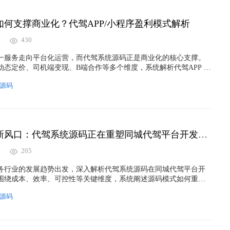
如何支撑商业化？代驾APP/小程序盈利模式解析
430
一服务走向平台化运营，而代驾系统源码正是商业化的核心支撑。
态定价、司机端变现、B端合作等多个维度，系统解析代驾APP /
模式，并结合实际开发经验，探讨源码质量对商业天花板的决定性
源码
局代驾项目的创业者与平台方参考。
本地生活服务新风口：代驾系统源码正在重塑同城代驾平台开发模式
205
务行业的发展趋势出发，深入解析代驾系统源码在同城代驾平台开
围绕成本、效率、可控性等关键维度，系统阐述源码模式如何重塑
运营逻辑，为想要布局代驾项目的创业者与城市运营方提供一条清
源码
商业路径。