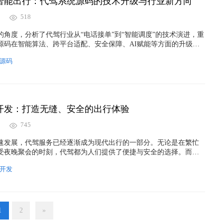
智能出行：代驾系统源码的技术升级与行业新方向
518
的角度，分析了代驾行业从“电话接单”到“智能调度”的技术演进，重
源码在智能算法、跨平台适配、安全保障、AI赋能等方面的升级亮
合酒后代驾、商务代驾、旅游出行等应用场景，展望了代驾行业与
源码
、AI助手融合的未来趋势。对于想要布局代驾平台或升级系统的企
的技术选择与架构设计，将是能否在新一轮智能出行浪潮中脱颖而
开发：打造无缝、安全的出行体验
745
速发展，代驾服务已经逐渐成为现代出行的一部分。无论是在繁忙
受夜晚聚会的时刻，代驾都为人们提供了便捷与安全的选择。而随
，代驾服务的竞争也日益激烈。因此，如何通过定制开发代驾系统
开发
优化用户体验，并确保运营效率，已成为许多企业关注的重点。
1
2
»