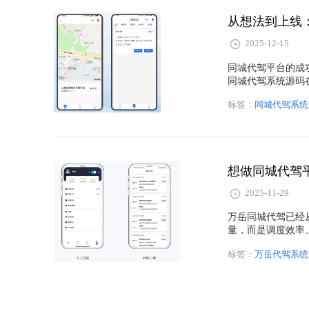
从想法到上线
2025-12-15
同城代驾平台的成
同城代驾系统源码
构、核心功能、行
标签：
同城代驾系统
价值。
想做同城代驾
2025-11-29
万岳同城代驾已经
量，而是调度效率
技术 + 运营的双
标签：
万岳代驾系统