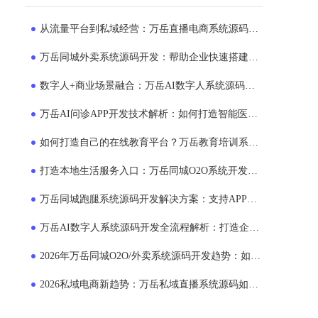
从流量平台到私域经营：万岳直播电商系统源码正在成为企业新选择
万岳同城外卖系统源码开发：帮助企业快速搭建专属外卖运营平台
数字人+商业场景融合：万岳AI数字人系统源码如何帮助企业提升运营效率？
万岳AI问诊APP开发技术解析：如何打造智能医疗服务平台？
如何打造自己的在线教育平台？万岳教育培训系统源码商业模式解析
打造本地生活服务入口：万岳同城O2O系统开发助力企业布局同城市场
万岳同城跑腿系统源码开发解决方案：支持APP、小程序、多端运营的平台搭建模式
万岳AI数字人系统源码开发全流程解析：打造企业24小时智能员工的新方案
2026年万岳同城O2O/外卖系统源码开发趋势：如何打造本地生活服务平台？
2026私域电商新趋势：万岳私域直播系统源码如何助力企业搭建自主销售平台？