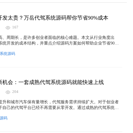
开发太贵？万岳代驾系统源码帮你节省90%成本
167
高、周期长，是许多创业者面临的核心难题。本文从行业角度出
系统开发的成本结构，并重点介绍源码方案如何帮助企业节省90%
线。同时结合真实案例，讲解源码选型、功能要点及运营思路，帮
系统源码
属于自己的代驾平台，实现业务快速落地与增长。
新机会：一套成熟代驾系统源码就能快速上线
204
提升和城市汽车保有量增长，代驾服务需求持续扩大。对于创业者
于自己的代驾平台已经不再需要从零开发。通过成熟的代驾系统源
用户端、司机端和管理后台，实现订单管理、实时定位、智能调度
源码
功能，大幅降低技术门槛与开发成本。本文从行业趋势、系统架构
，解析如何利用代驾系统源码快速上线代驾平台，把更多精力投入
增长中。