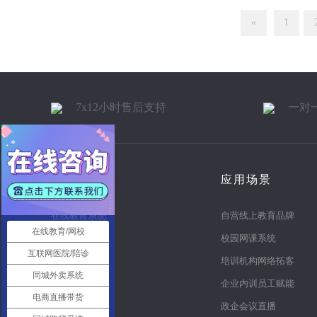
«
1
7x12小时售后支持
一对
产品
应用场景
在线教育系统
自营线上教育品牌
在线教育/网校
知识付费系统
校园网课系统
互联网医院/陪诊
电商直播系统
培训机构网络拓客
同城外卖系统
多商户商城
企业内训员工赋能
电商直播带货
同城o2o
政企会议直播