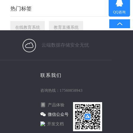
热门标签
QQ咨询
在线教育系统
教育直播系统
教育直播平台
在线教育平台
云端数据存储安全无忧
近期修订
联系我们
2026年教育培训行业数字化升级：万岳教育培训系统源码成为机构转型新选择
咨询热线：17560858943
万岳私域直播系统有哪些核心功能？一文全面了解
产品体验
AI智能问诊如何融入互联网医院系统开发？万岳互联网医院系统实践解析
微信公众号
互联网购药小程序”全解析：打通线上购药
开发文档
互联网医院系统源码助力医疗陪诊APP：打通患者就医的“一公里”