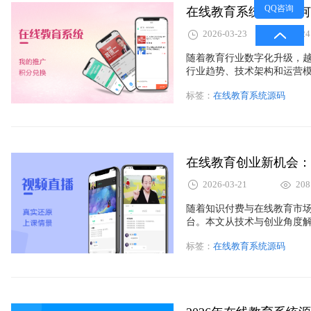
QQ咨询
2026-03-23
224
随着教育行业数字化升级，
行业趋势、技术架构和运营
并解读APP+小程序融合发
标签：
在线教育系统源码
教育机构如何低成本快速搭
营。
2026-03-21
208
随着知识付费与在线教育市
台。本文从技术与创业角度解
如何通过成熟解决方案（如
标签：
在线教育系统源码
费、在线教学与教育品牌运
读。