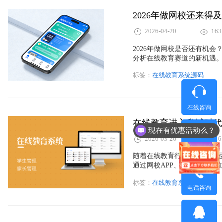
2026-04-20
163
2026年做网校是否还有机
分析在线教育赛道的新机遇
程体系、营销工具与私域运
标签：
在线教育系统源码
源码部署优势与垂直细分趋
在线咨询
在线教育进入私域时代
现在有优惠活动么？
2026-03-26
216
微信咨询
随着在线教育行业进入私域
通过网校APP、小程序以及
长期运营能力。本文从行业
标签：
在线教育系统源码
发的新方向，并介绍如万岳
电话咨询
己的在线教育系统。