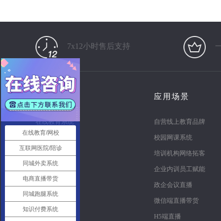
7x12小时售后支持
产品
应用场景
在线教育系统
自营线上教育品牌
在线教育/网校
知识付费系统
校园网课系统
互联网医院/陪诊
电商直播系统
培训机构网络拓客
同城外卖系统
多商户商城
企业内训员工赋能
电商直播带货
同城o2o
政企会议直播
同城跑腿系统
同城跑腿
微信端直播带货
知识付费系统
智慧党建系统
H5端直播