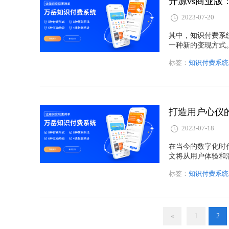
开源vs商业
2023-07-20
其中，知识付费系
一种新的变现方式
开源和商业版。本
标签：
知识付费系统
应用。
打造用户心仪
2023-07-18
在当今的数字化时
文将从用户体验和
统，为用户提供愉
标签：
知识付费系统
«
1
2