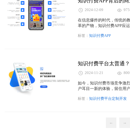
知识付费APP背后的
2024-12-09
975
在信息爆炸的时代，传统的
革的产物，知识付费APP应
过这些平台，用户不仅能高
标签：
知识付费APP
于开发者和内容创作者而言，
机遇。
知识付费平台太普通？
2024-11-21
800
如今，知识付费市场竞争激
户耳目一新的体验，留住用户
付费平台看起来都一样，功能
标签：
知识付费平台定制开发
真正打动用户呢？答案是—
←
→