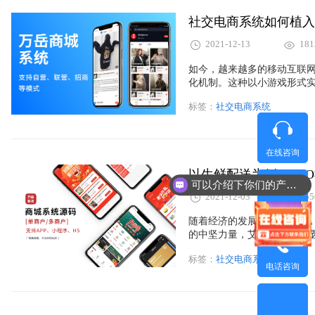
社交电商系统如何植入
2021-12-13
181
如今，越来越多的移动互联
化机制。这种以小游戏形式
多打开app的理由，从而增
标签：
社交电商系统
玩法是怎么植入到社交电商
在线咨询
以生鲜配送为例，O2
可以介绍下你们的产品么？
2021-12-03
155
微信咨询
随着经济的发展和时代变迁，
的中坚力量，艾瑞调研数据显示
消费群体对生鲜价格敏感度
标签：
社交电商系统
较高，同时对配送速度有“更
电话咨询
段有所上升。