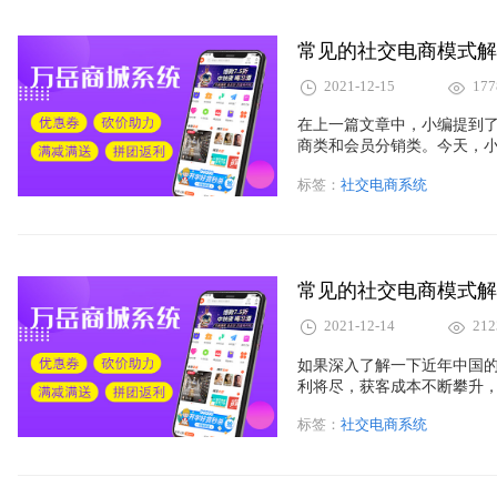
常见的社交电商模式解
2021-12-15
177
在上一篇文章中，小编提到
商类和会员分销类。今天，
标签：
社交电商系统
常见的社交电商模式解
2021-12-14
212
如果深入了解一下近年中国的
利将尽，获客成本不断攀升
值凸显，后者将社交与电商
标签：
社交电商系统
解决方案。