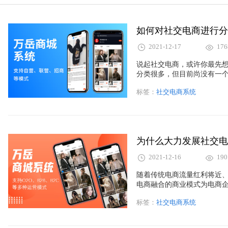
如何对社交电商进行分
2021-12-17
176
说起社交电商，或许你最先想
分类很多，但目前尚没有一
不同商业模式下的社交电商
标签：
社交电商系统
来，小编将从社交影响和商
为什么大力发展社交电
2021-12-16
190
随着传统电商流量红利将近
电商融合的商业模式为电商
是电商商业营销模式与销售
标签：
社交电商系统
躬身入局。自15年以来，我
电商能够成为新的风口，不
作用。