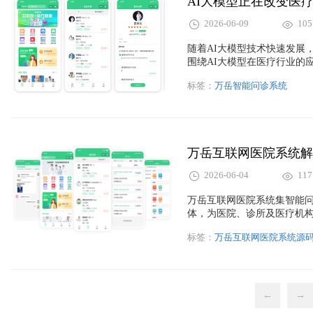
AI大模型正在改变医
2026-06-09
105
随着AI大模型技术快速发展
围绕AI大模型在医疗行业的
应用场景及未来发展方向，并
标签：
万岳智能问诊系统
服务效率、优化用户体验，为
型、智能问诊系统开发、医疗
内容的搜索曝光与品牌影响
2026-06-04
117
万岳互联网医院系统集智能
体，为医院、诊所及医疗机
署，可对接HIS、EMR等
标签：
万岳互联网医院系统源
型与智慧医疗建设。涵盖互
配送系统等热门关键词。
←
→