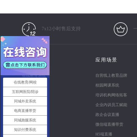
7x12小时售后支持
产品
应用场景
在线教育系统
自营线上教育品牌
在线教育/网校
知识付费系统
校园网课系统
互联网医院/陪诊
电商直播系统
培训机构网络拓客
同城外卖系统
多商户商城
企业内训员工赋能
电商直播带货
同城o2o
政企会议直播
同城跑腿系统
同城跑腿
微信端直播带货
知识付费系统
智慧党建系统
H5端直播