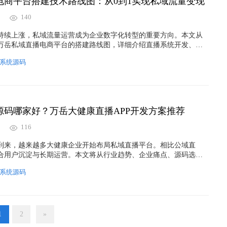
电商平台搭建技术路线图：从0到1实现私域流量变现
140
持续上涨，私域流量运营成为企业数字化转型的重要方向。本文从
万岳私域直播电商平台的搭建路线图，详细介绍直播系统开发、电
运营体系、数据分析中台以及私域流量变现模式，帮助企业快速构
系统源码
台，实现用户沉淀、品牌增长与商业变现闭环。
源码哪家好？万岳大健康直播APP开发方案推荐
116
到来，越来越多大健康企业开始布局私域直播平台。相比公域直
合用户沉淀与长期运营。本文将从行业趋势、企业痛点、源码选择
私域直播系统源码哪家更值得选择，并重点介绍万岳大健康直播
系统源码
功能优势与商业价值，帮助企业更高效搭建自己的私域直播生态。
1
2
»