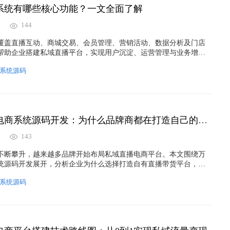
系统有哪些核心功能？一文全面了解
144
覆盖直播互动、商城交易、会员管理、营销活动、数据分析及门店
帮助企业搭建私域直播平台，实现用户沉淀、运营管理与业务增
系统源码
万岳私域直播电商系统源码开发：为什么品牌商都在打造自己的带货平台？
143
不断攀升，越来越多品牌开始布局私域直播电商平台。本文围绕万
统源码开发展开，分析企业为什么选择打造自有直播带货平台，以
用户沉淀、会员运营、营销裂变、数据自主、安全部署等方面的优
系统源码
数字化升级和长期增长，同时提升"私域直播系统源码""直播电商系
APP开发""私域直播平台搭建"等核心关键词的搜索曝光效果。