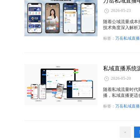
万岳私域直播
2026-05-23
随着公域流量成本
技术角度深入解析
商商城建设、会员
标签：
万岳私域直播
建专属直播电商平
私域直播系统
2026-05-20
随着私域流量时代
播，私域直播更适
标准等角度，分析
标签：
万岳私域直播
APP开发方案的
«