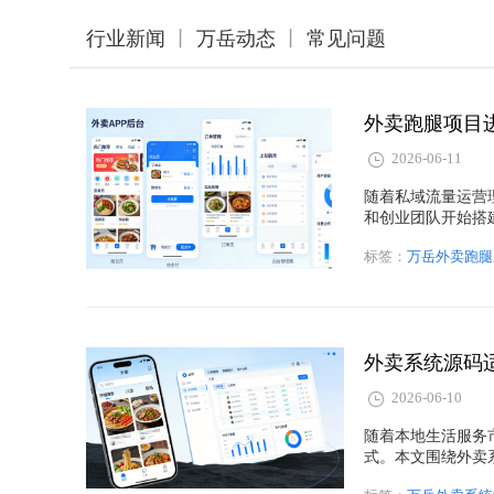
行业新闻
丨
万岳动态
丨
常见问题
外卖跑腿项目
2026-06-11
随着私域流量运营
和创业团队开始搭
户留存。本文围绕
标签：
万岳外卖跑腿
万岳外卖跑腿系统
数字化升级和创业
外卖系统源码
2026-06-10
随着本地生活服务
式。本文围绕外卖
外卖、社区配送、