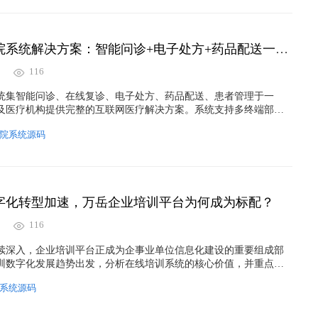
万岳互联网医院系统解决方案：智能问诊+电子处方+药品配送一体化
116
统集智能问诊、在线复诊、电子处方、药品配送、患者管理于一
及医疗机构提供完整的互联网医疗解决方案。系统支持多终端部
、EMR等医院系统，实现线上线下一体化服务，助力医疗机构数字化转
院系统源码
。涵盖互联网医院系统开发、在线问诊系统、电子处方平台、药品
键词。
字化转型加速，万岳企业培训平台为何成为标配？
116
续深入，企业培训平台正成为企事业单位信息化建设的重要组成部
训数字化发展趋势出发，分析在线培训系统的核心价值，并重点介
台在课程管理、在线学习、考试测评、数据分析、私有化部署等方
系统源码
构建数字化人才培养体系提供参考。