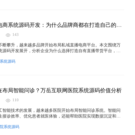
。
万岳私域直播电商系统源码开发：为什么品牌商都在打造自己的带货平台？
143
不断攀升，越来越多品牌开始布局私域直播电商平台。本文围绕万
统源码开发展开，分析企业为什么选择打造自有直播带货平台，以
用户沉淀、会员运营、营销裂变、数据自主、安全部署等方面的优
系统源码
数字化升级和长期增长，同时提升"私域直播系统源码""直播电商系
APP开发""私域直播平台搭建"等核心关键词的搜索曝光效果。
在布局智能问诊？万岳互联网医院系统源码价值分析
110
工智能技术的发展，越来越多医院开始布局智能问诊系统。智能问
生接诊效率、优化患者就医体验，还能帮助医院实现数据沉淀和数
行业发展趋势、智能问诊核心价值以及互联网医院建设模式等方面
院系统源码
万岳互联网医院系统源码，探讨互联网医疗平台快速搭建与商业化
为医疗机构和创业团队提供数字化转型参考。