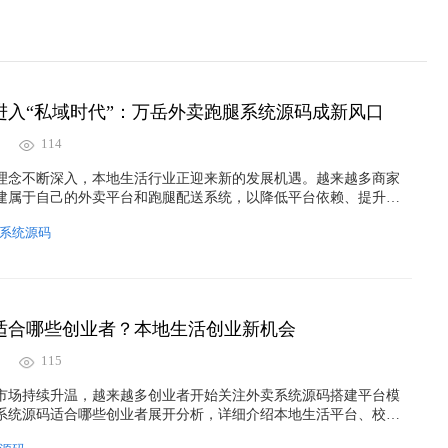
进入“私域时代”：万岳外卖跑腿系统源码成新风口
114
理念不断深入，本地生活行业正迎来新的发展机遇。越来越多商家
建属于自己的外卖平台和跑腿配送系统，以降低平台依赖、提升用
私域外卖的发展趋势，分析外卖跑腿系统源码的市场价值，并介绍
系统源码
源码在多端部署、营销运营、同城配送等方面的应用优势，为企业
布局提供新的思路。
适合哪些创业者？本地生活创业新机会
115
市场持续升温，越来越多创业者开始关注外卖系统源码搭建平台模
系统源码适合哪些创业者展开分析，详细介绍本地生活平台、校园
私域流量运营等创业场景，并解析源码开发、私有化部署、小程序