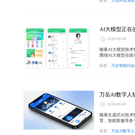
标签：
万岳外卖系统
开发及多端管理等
AI大模型正
2026-06-09
随着AI大模型技
围绕AI大模型在
应用场景及未来发
标签：
万岳智能问诊
服务效率、优化用
型、智能问诊系统
内容的搜索曝光与
万岳AI数字
2026-06-08
随着生成式AI技
育、智能客服等多
人系统源码及企业
标签：
万岳AI数字
并分享万岳AI数