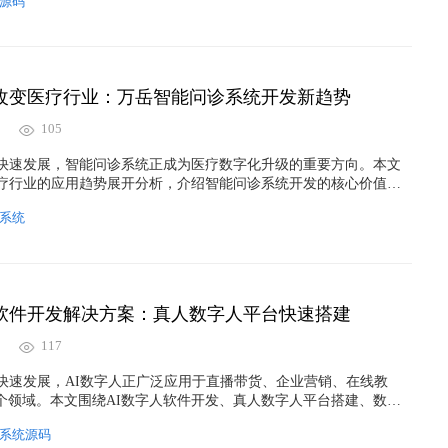
源码
优势，帮助创业者把握本地生活数字化发展的新机会。
在改变医疗行业：万岳智能问诊系统开发新趋势
105
术快速发展，智能问诊系统正成为医疗数字化升级的重要方向。本文
医疗行业的应用趋势展开分析，介绍智能问诊系统开发的核心价值、
展方向，并结合万岳智能问诊系统开发方案，探讨AI如何提升医疗
系统
户体验，为智慧医疗平台建设提供新的技术思路。文章涵盖AI大模
开发、医疗AI系统、智慧医疗平台等热门关键词，有助于提升相关
品牌影响力。
人软件开发解决方案：真人数字人平台快速搭建
117
术快速发展，AI数字人正广泛应用于直播带货、企业营销、在线教
个领域。本文围绕AI数字人软件开发、真人数字人平台搭建、数字
私有化部署方案展开介绍，解析数字人平台核心功能与商业价值，
人系统源码
字人软件开发解决方案，帮助企业快速布局AI数字人赛道，实现数字