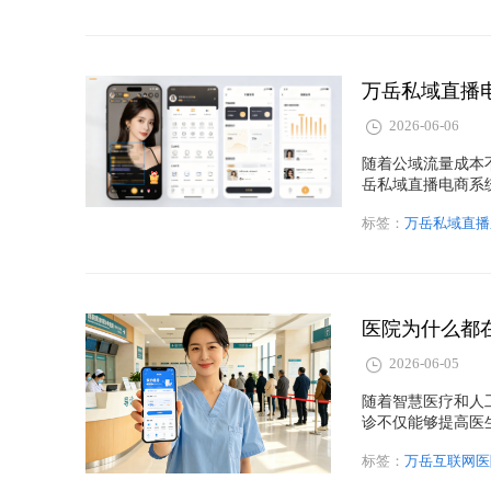
化升级与智能营销
2026-06-06
随着公域流量成本
岳私域直播电商系
及私域直播系统在
标签：
万岳私域直播
势，帮助企业实现
统开发""直播带货
医院为什么都
2026-06-05
随着智慧医疗和人
诊不仅能够提高医
字化运营。本文从
标签：
万岳互联网医
展开分析，并结合
落地的实践价值，