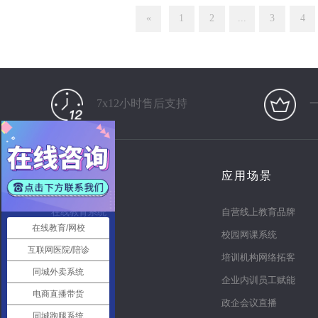
«
1
2
...
3
4
7x12小时售后支持
产品
应用场景
在线教育系统
自营线上教育品牌
在线教育/网校
知识付费系统
校园网课系统
互联网医院/陪诊
电商直播系统
培训机构网络拓客
同城外卖系统
多商户商城
企业内训员工赋能
电商直播带货
同城o2o
政企会议直播
同城跑腿系统