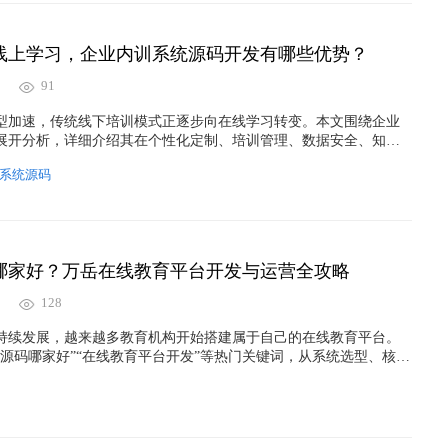
线上学习，企业内训系统源码开发有哪些优势？
91
型加速，传统线下培训模式正逐步向在线学习转变。本文围绕企业
展开分析，详细介绍其在个性化定制、培训管理、数据安全、知识
制以及培训效果提升等方面的优势，帮助企业了解如何通过企业培
系统源码
效、智能、可持续的人才培养体系，实现组织能力升级与长期发
哪家好？万岳在线教育平台开发与运营全攻略
128
持续发展，越来越多教育机构开始搭建属于自己的在线教育平台。
统源码哪家好”“在线教育平台开发”等热门关键词，从系统选型、核心
多端适配、在线考试、直播教学以及运营推广等方面进行详细解
快速完成网校平台建设，实现品牌升级与业务增长。