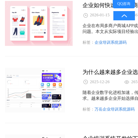
QQ咨询
企业如何快速上线多商
2026-01-15
236
企业在布局多商户商城APP
问题。本文从实际项目经验
线平台型业务，并详细讲解
标签：
企业培训系统源码
选型时需要重点关注的关键
为什么越来越多企业选
2025-12-26
265
随着企业数字化进程加速，
求。越来越多企业开始选择自
应用出发，解析企业自建内
标签：
万岳企业培训系统源码
开发成本、提升可控性和长
路。