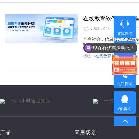
在线教育软件开发：连
2023-08-10
114
在线咨询
当今社会，信息技术的迅猛
数字化时代，在线教育软件
现在有优惠活动么？
崭新的境界。本文将从不同
标签：
在线教育软件开发
方向。
微信咨询
电话咨询
7x12小时售后支持
一对一售后服务
QQ咨询
产品
应用场景