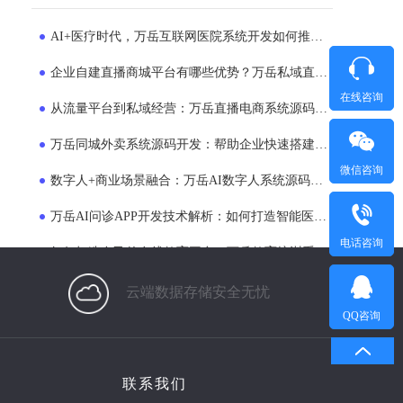
AI+医疗时代，万岳互联网医院系统开发如何推动医院服务模式升级？
企业自建直播商城平台有哪些优势？万岳私域直播电商系统源码开发方案解析
在线咨询
从流量平台到私域经营：万岳直播电商系统源码正在成为企业新选择
万岳同城外卖系统源码开发：帮助企业快速搭建专属外卖运营平台
微信咨询
数字人+商业场景融合：万岳AI数字人系统源码如何帮助企业提升运营效率？
万岳AI问诊APP开发技术解析：如何打造智能医疗服务平台？
电话咨询
如何打造自己的在线教育平台？万岳教育培训系统源码商业模式解析
打造本地生活服务入口：万岳同城O2O系统开发助力企业布局同城市场
云端数据存储安全无忧
QQ咨询
万岳同城跑腿系统源码开发解决方案：支持APP、小程序、多端运营的平台搭建模式
万岳AI数字人系统源码开发全流程解析：打造企业24小时智能员工的新方案
联系我们