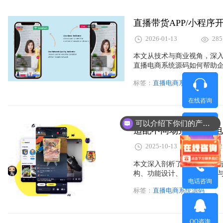
​直播带货APP/小程
2026-01-13
285
本文从技术与商业视角，深入
直播电商系统源码如何帮助
播系统架构、功能模块、源码
标签：
直播电商系统源码
道的企业提供高效落地方案
在线咨询
可以介绍下你们的产品么？
微信咨询
2025-10-13
342
本文深入剖析了品牌、商超与
构、功能设计、AI智能推荐
电话咨询
过模块化架构打造高扩展性直
标签：
直播电商系统源码
户体验与转化率。适合关注直
参考。
QQ咨询