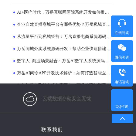
AI+医疗时代，万岳互联网医院系统开发如何推动医院服务模式升级？
企业自建直播商城平台有哪些优势？万岳私域直播电商系统源码开发方案解析
在线咨询
从流量平台到私域经营：万岳直播电商系统源码正在成为企业新选择
万岳同城外卖系统源码开发：帮助企业快速搭建专属外卖运营平台
微信咨询
数字人+商业场景融合：万岳AI数字人系统源码如何帮助企业提升运营效率？
万岳AI问诊APP开发技术解析：如何打造智能医疗服务平台？
电话咨询
如何打造自己的在线教育平台？万岳教育培训系统源码商业模式解析
打造本地生活服务入口：万岳同城O2O系统开发助力企业布局同城市场
云端数据存储安全无忧
QQ咨询
万岳同城跑腿系统源码开发解决方案：支持APP、小程序、多端运营的平台搭建模式
万岳AI数字人系统源码开发全流程解析：打造企业24小时智能员工的新方案
联系我们