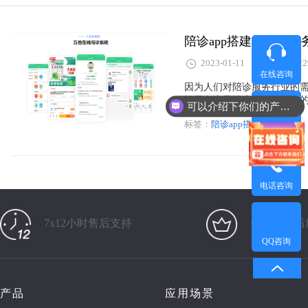
陪诊app搭建，陪诊
2023-01-11
122
在线咨询
因为人们对陪诊服务行业的
随子女去异地生活养老就医
可以介绍下你们的产品么？
轻人，家人无法陪伴，独立
标签：
陪诊app搭建
及，陪诊app的出现，刚好
微信咨询
捷下单流程简单明了，同时
理。
电话咨询
7x12小时售后支持
一对一售后
QQ咨询
产品
应用场景