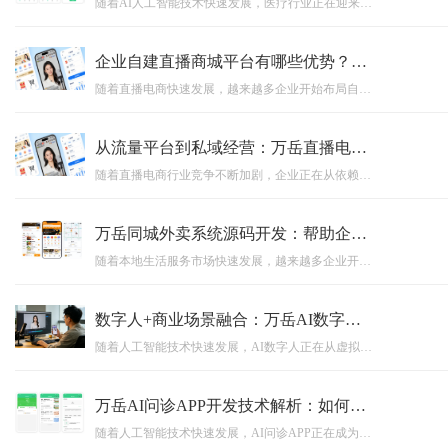
随着AI人工智能技术快速发展，医疗行业正在迎来数字化升级浪潮。互联网医院系统开发通过线上医疗服务、智能医生、大数据管理等技术能力，帮助医院优化服务流程，提高医疗效率。本文围绕AI+医疗时代背景，深入分析互联网医院系统源码建设价值，以及万岳互联网医院系统如何助力医疗机构实现智慧医疗转型。
企业自建直播商城平台有哪些优势？万岳私域直播电商系统源码开发方案解析
随着直播电商快速发展，越来越多企业开始布局自建直播商城平台。相比第三方直播平台，私域直播电商系统源码能够帮助企业沉淀用户资源，实现品牌自主运营。本文围绕企业自建直播平台的优势展开分析，并详细介绍万岳私域直播电商系统源码开发方案，涵盖直播功能、商城交易、用户运营、源码交付、私有化部署等核心内容，为企业数字化转型提供参考。
从流量平台到私域经营：万岳直播电商系统源码正在成为企业新选择
随着直播电商行业竞争不断加剧，企业正在从依赖第三方流量平台转向自主经营用户资产。万岳直播电商系统源码围绕企业数字化需求打造，融合直播、商城、订单、会员、营销等核心功能，帮助企业快速搭建专属直播电商平台，实现从流量获取到私域运营的转变，推动企业构建长期稳定的商业增长模式。
万岳同城外卖系统源码开发：帮助企业快速搭建专属外卖运营平台
随着本地生活服务市场快速发展，越来越多企业开始布局自主外卖平台。同城外卖系统源码开发能够帮助企业快速搭建集用户端、商家端、配送端、管理后台于一体的外卖运营系统，实现订单管理、用户运营、商家管理以及数据分析等功能。本文详细介绍同城外卖系统开发价值、核心功能以及源码模式优势，帮助企业了解如何通过外卖APP开发和外卖小程序搭建，实现数字化运营升级。
数字人+商业场景融合：万岳AI数字人系统源码如何帮助企业提升运营效率？
随着人工智能技术快速发展，AI数字人正在从虚拟展示工具转变为企业数字化运营的重要力量。本文围绕AI数字人系统源码展开分析，介绍数字人在直播营销、智能客服、企业培训、品牌宣传等商业场景中的应用价值，并探讨万岳AI数字人系统源码如何帮助企业降低运营成本、提升运营效率，实现智能化升级。
万岳AI问诊APP开发技术解析：如何打造智能医疗服务平台？
随着人工智能技术快速发展，AI问诊APP正在成为智慧医疗领域的重要应用方向。本文围绕AI问诊APP开发技术展开分析，详细介绍智能医生、医疗知识库、健康档案管理、数据安全以及后台管理系统等核心模块，帮助企业了解如何打造专业的智能医疗服务平台。万岳AI问诊APP开发方案，助力医疗机构和企业实现医疗服务数字化升级。