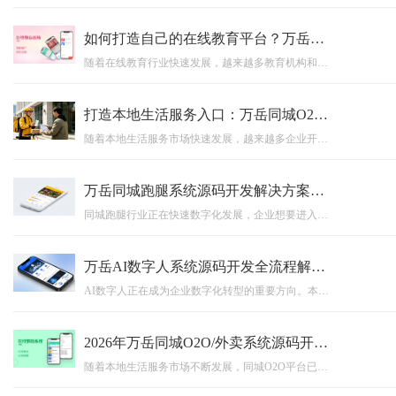
如何打造自己的在线教育平台？万岳教育培训系统源码商业模式解析
随着在线教育行业快速发展，越来越多教育机构和企业开始搭建属于自己的在线教育平台。本文深入解析在线教育系统源码的商业模式、核心功能以及平台搭建优势，介绍万岳教育培训系统源码如何帮助企业实现课程管理、直播教学、用户运营、数据分析和商业变现，打造自主可控的数字化教育平台。
打造本地生活服务入口：万岳同城O2O系统开发助力企业布局同城市场
随着本地生活服务市场快速发展，越来越多企业开始布局同城O2O业务。万岳同城O2O系统开发方案，通过多端协同、场景化运营、源码交付以及支持二次开发等能力，帮助企业快速搭建属于自己的同城服务平台，实现线上获客、线下服务和数字化运营融合，打造长期可持续发展的本地生活商业入口。
万岳同城跑腿系统源码开发解决方案：支持APP、小程序、多端运营的平台搭建模式
同城跑腿行业正在快速数字化发展，企业想要进入本地生活服务市场，需要一套稳定、高效、可扩展的平台系统。万岳同城跑腿系统源码开发解决方案，支持APP、小程序、多端协同运营，涵盖用户端、骑手端、管理后台等核心模块，同时支持源码交付、私有化部署以及二次开发，帮助企业快速搭建属于自己的同城跑腿服务平台，实现业务数字化升级。
万岳AI数字人系统源码开发全流程解析：打造企业24小时智能员工的新方案
AI数字人正在成为企业数字化转型的重要方向。本文详细介绍AI数字人系统源码开发全流程，包括数字人形象生成、AI大模型接入、语音交互、动作驱动、后台管理等核心技术架构，并分析AI数字人在直播电商、在线教育、企业客服等行业中的实际应用场景，帮助企业了解如何通过AI数字人源码打造属于自己的24小时智能员工，实现业务效率提升与智能化升级。
2026年万岳同城O2O/外卖系统源码开发趋势：如何打造本地生活服务平台？
随着本地生活服务市场不断发展，同城O2O平台已经成为连接消费者、商家与配送服务的重要工具。本文围绕2026年同城O2O/外卖系统源码开发趋势展开分析，介绍多端融合、AI智能化、私域运营、源码交付以及二次开发等核心方向，帮助企业了解如何快速搭建属于自己的本地生活服务平台，实现数字化运营升级。