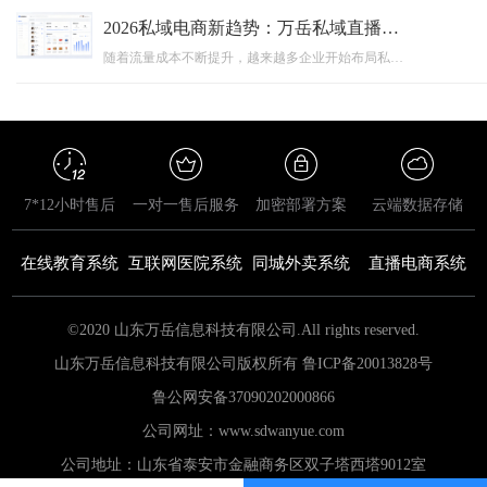
2026私域电商新趋势：万岳私域直播系统源码如何助力企业搭建自主销售平台？
随着流量成本不断提升，越来越多企业开始布局私域电商，通过搭建自主私域直播平台实现用户沉淀和销售增长。本文围绕2026年私域电商发展趋势，分析私域直播系统源码的应用价值，并介绍万岳私域直播系统源码如何通过源码交付、私有化部署、功能定制等能力，帮助企业打造专属直播卖货平台，实现数字化营销升级。
7*12小时售后
一对一售后服务
加密部署方案
云端数据存储
在线教育系统
互联网医院系统
同城外卖系统
直播电商系统
©2020 山东万岳信息科技有限公司.All rights reserved.
山东万岳信息科技有限公司版权所有 鲁ICP备20013828号
鲁公网安备
37090202000866
公司网址：www.sdwanyue.com
公司地址：山东省泰安市金融商务区双子塔西塔9012室