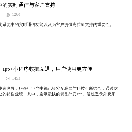
中的实时通信与客户支持
1260
卖系统中的实时通信功能以及为客户提供高质量支持的重要性。
app+小程序数据互通，用户使用更方便
1453
快速发展，很多行业当中都已经将互联网与科技不断结合，通过这
业的销售业绩，其中，发展最快的就是外卖app。通过登录外卖系统
助点餐，不需要再下载专门的外卖软件了，那么在进行外卖小程序
势呢？