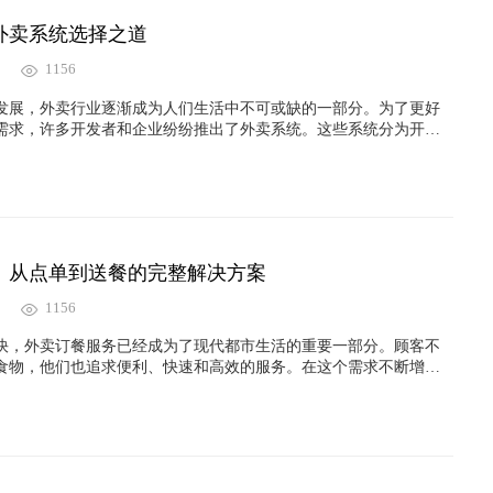
外卖系统选择之道
1156
发展，外卖行业逐渐成为人们生活中不可或缺的一部分。为了更好
需求，许多开发者和企业纷纷推出了外卖系统。这些系统分为开源
各自具有一些独特的特点和优势。本文将介绍开源版本和专业版本
以帮助开发者和企业选择适合自己需求的解决方案。
：从点单到送餐的完整解决方案
1156
快，外卖订餐服务已经成为了现代都市生活的重要一部分。顾客不
食物，他们也追求便利、快速和高效的服务。在这个需求不断增长
统的开发成为了餐饮业和创业者们的一项关键举措，它提供了从点
决方案。