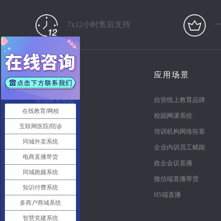
7x12小时售后支持
产品
应用场景
在线教育系统
自营线上教育品牌
在线教育/网校
知识付费系统
校园网课系统
互联网医院/陪诊
电商直播系统
培训机构网络拓客
同城外卖系统
多商户商城
企业内训员工赋能
电商直播带货
同城o2o
政企会议直播
同城跑腿系统
同城跑腿
微信端直播带货
知识付费系统
智慧党建系统
H5端直播
多商户商城系统
医疗陪诊系统
智慧党建系统