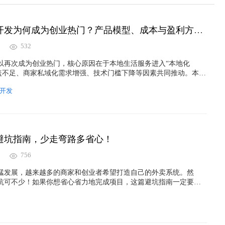
同城外卖系统开发为何成为创业热门？产品模型、成本与盈利方式拆解
532
以再次成为创业热门，核心原因在于本地生活服务进入“本地化
头覆盖不足、商家私域化需求增强、技术门槛下降等因素共同推动。本文
成本、运营投入到盈利方式进行了全面拆解，覆盖校园外卖、县域
开发
多种场景，帮助创业者快速理解同城外卖 APP/小程序的可行性与商
避坑指南，少走弯路多省心！
756
猛发展，越来越多的商家和创业者希望打造自己的外卖系统。然
坑可不少！如果你想省心省力地完成项目，这篇避坑指南一定要